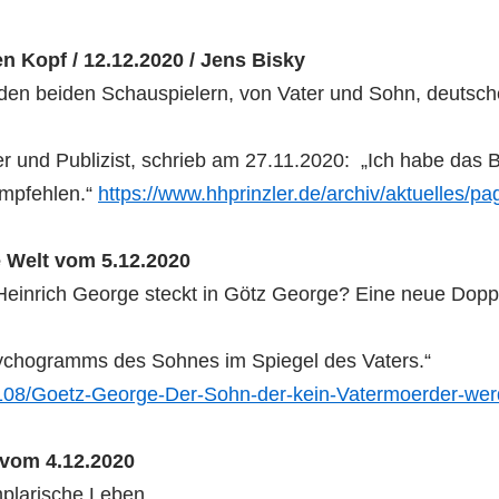
 Kopf / 12.12.2020 / Jens Bisky
en beiden Schauspielern, von Vater und Sohn, deutsche
ker und Publizist, schrieb am 27.11.2020: „Ich habe d
empfehlen.“
https://www.hhprinzler.de/archiv/aktuelles/pa
e Welt vom 5.12.2020
einrich George steckt in Götz George? Eine neue Doppelb
sychogramms des Sohnes im Spiegel des Vaters.“
33108/Goetz-George-Der-Sohn-der-kein-Vatermoerder-wer
 vom 4.12.2020
plarische Leben.