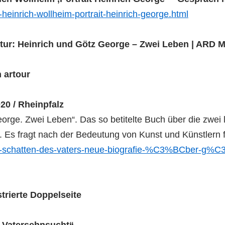
einrich-wollheim-portrait-heinrich-george.html
ltur: Heinrich und Götz George – Zwei Leben | ARD 
 artour
20 / Rheinpfalz
 George. Zwei Leben“. Das so betitelte Buch über die zwe
. Es fragt nach der Bedeutung von Kunst und Künstlern f
-der-schatten-des-vaters-neue-biografie-%C3%BCber-g%C
strierte Doppelseite