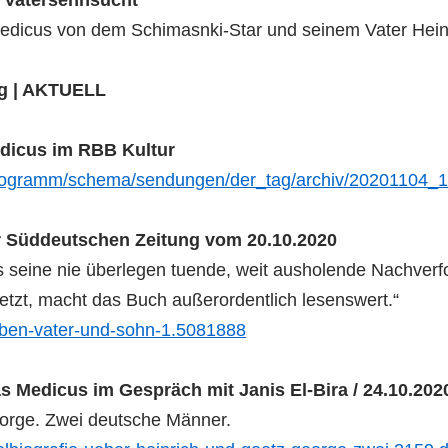
e Vatersehnsucht“
 Medicus von dem Schimasnki-Star und seinem Vater Hein
ag | AKTUELL
dicus im RBB Kultur
o/programm/schema/sendungen/der_tag/archiv/20201104_1
er Süddeutschen Zeitung vom 20.10.2020
s seine nie überlegen tuende, weit ausholende Nachver
etzt, macht das Buch außerordentlich lesenswert.“
leben-vater-und-sohn-1.5081888
 Medicus im Gespräch mit Janis El-Bira / 24.10.202
eorge. Zwei deutsche Männer.