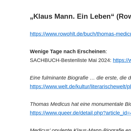
„Klaus Mann. Ein Leben“ (Row
https://www.rowohlt.de/buch/thomas-med
Wenige Tage nach Erscheinen
:
SACHBUCH-Bestenliste Mai 2024:
https:/
Eine fulminante Biografie … die erste, die
https://www.welt.de/kultur/literarischew
Thomas Medicus hat eine monumentale Bio
https://www.queer.de/detail.php?article_id
Medicus’ opulente Klaus-Mann-Biografie e