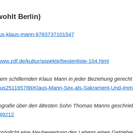
ohlt Berlin)
icus-klaus-mann-9783737101547
/www.zdf.de/kultur/aspekte/bestenliste-104.html
 dem schillernden Klaus Mann in jeder Beziehung gerecht 
elt/plus251165788/Klaus-Mann-Sex-als-Sakrament-Und-im
grafie über den ältesten Sohn Thomas Manns geschrie
=49212
rmöglicht eine Neubewertung des Lebens eines Getriebe