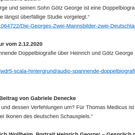
rge und seinen Sohn Götz George ist eine Doppelbiogra
 längst überfällige Studie vorgelegt.“
231064722/Die-Georges-Zwei-Mannsbilder-zwei-Deutschla
ur vom 2.12.2020
nnende Doppelbiografie über Heinrich und Götz George 
wdr5-scala-hintergrund/audio-spannende-doppelbiografi
 Beitrag von Gabriele Denecke
 und dessen Verfehlungen um? Für Thomas Medicus ist d
ei Ikonen des deutschen Schauspiels.“
ch Wollheim ‚Portrait Heinrich George‘ – Gespräch