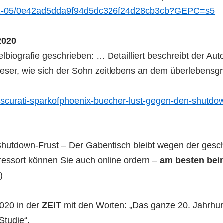
021-01-05/0e42ad5dda9f94d5dc326f24d28cb3cb?GEPC=s5
2020
iografie geschrieben: … Detailliert beschreibt der Auto
 Leser, wie sich der Sohn zeitlebens an dem überlebens
lroy-scurati-sparkofphoenix-buecher-lust-gegen-den-shut
hutdown-Frust – Der Gabentisch bleibt wegen der gesch
essort können Sie auch online ordern –
am besten beim
)
020 in der
ZEIT
mit den Worten: „Das ganze 20. Jahrhund
Studie“.