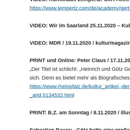
https://www.lempertz.com/de/academy/gert-h
VIDEO: Wir im Saarland 25.11.2020 – Ku
VIDEO: MDR / 19.11.2020 / kulturmagazin
PRINT und Online: Peter Claus / 17.11.20
„Der Titel ist schlicht: „Heinrich und Götz
sich. Denn es bietet mehr als Biografisches
https://www.rheinpfalz.de/kultur_artikel,
_arid,5134532.html
PRINT: B.Z. am Sonntag / 8.11.2020 / illu