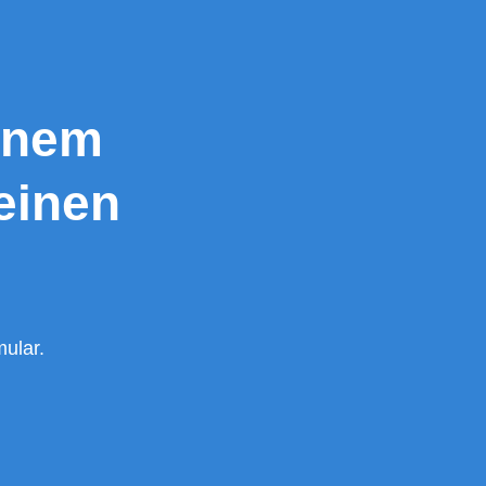
inem
einen
ular.