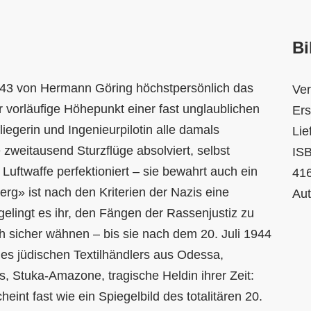
Bi
1943 von Hermann Göring höchstpersönlich das
Ver
er vorläufige Höhepunkt einer fast unglaublichen
Ers
fliegerin und Ingenieurpilotin alle damals
Lie
zweitausend Sturzflüge absolviert, selbst
ISB
uftwaffe perfektioniert – sie bewahrt auch ein
416
rg» ist nach den Kriterien der Nazis eine
Au
gelingt es ihr, den Fängen der Rassenjustiz zu
h sicher wähnen – bis sie nach dem 20. Juli 1944
es jüdischen Textilhändlers aus Odessa,
s, Stuka-Amazone, tragische Heldin ihrer Zeit:
eint fast wie ein Spiegelbild des totalitären 20.